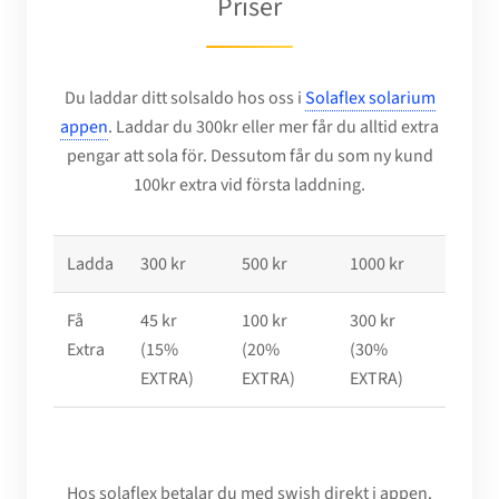
Priser
Du laddar ditt solsaldo hos oss i
Solaflex solarium
appen
. Laddar du 300kr eller mer får du
alltid
extra
pengar att sola för. Dessutom får du som ny kund
100kr extra vid första laddning
.
Ladda
300 kr
500 kr
1000 kr
Få
45 kr
100 kr
300 kr
Extra
(
15%
(
20%
(
30%
EXTRA
)
EXTRA
)
EXTRA
)
Hos solaflex betalar du med swish direkt i appen.